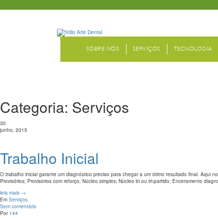
SOBRE NÓS
SERVIÇOS
TECNOLOGIA
ARTE PERSON
Categoria: Serviços
30
STILLO ARTE
junho, 2015
Trabalho Inicial
PARA UM SORRISO BELO E NA
O trabalho inicial garante um diagnóstico preciso para chegar a um ótimo resultado final. Aqui 
Provisórios; Provisórios com reforço; Núcleo simples; Núcleo bi ou tri-partido; Enceramento diagnó
leia mais →
Em
Serviços
Sem comentário
Por
144