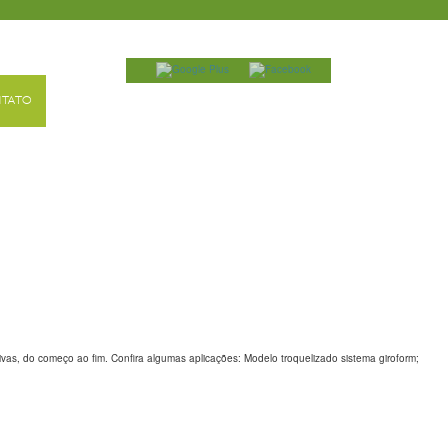
TATO
tivas, do começo ao fim. Confira algumas aplicações: Modelo troquelizado sistema giroform;