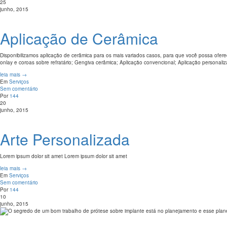
25
junho, 2015
Aplicação de Cerâmica
Disponibilizamos aplicação de cerâmica para os mais variados casos, para que você possa oferec
onlay e coroas sobre refratário; Gengiva cerâmica; Aplicação convencional; Aplicação personali
leia mais →
Em
Serviços
Sem comentário
Por
144
20
junho, 2015
Arte Personalizada
Lorem ipsum dolor sit amet Lorem ipsum dolor sit amet
leia mais →
Em
Serviços
Sem comentário
Por
144
10
junho, 2015