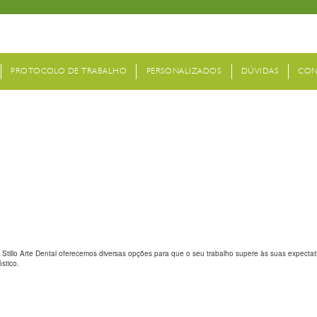
PROTOCOLO DE TRABALHO
PERSONALIZADOS
DÚVIDAS
CON
ALIZADA
 DENTAL
TURAL
no Stillo Arte Dental oferecemos diversas opções para que o seu trabalho supere às suas expecta
stico.