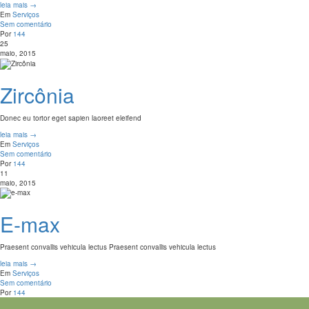
leia mais →
Em
Serviços
Sem comentário
Por
144
25
maio, 2015
Zircônia
Donec eu tortor eget sapien laoreet eleifend
leia mais →
Em
Serviços
Sem comentário
Por
144
11
maio, 2015
E-max
Praesent convallis vehicula lectus Praesent convallis vehicula lectus
leia mais →
Em
Serviços
Sem comentário
Por
144