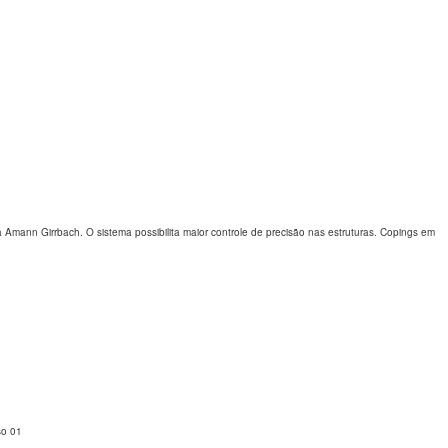
a Amann Girrbach. O sistema possibilita maior controle de precisão nas estruturas. Copings em
aso 01