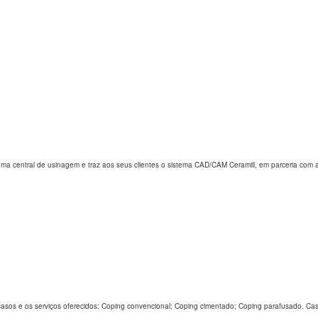
i uma central de usinagem e traz aos seus clientes o sistema CAD/CAM Ceramill, em parceria com 
s casos e os serviços oferecidos: Coping convencional; Coping cimentado; Coping parafusado. C