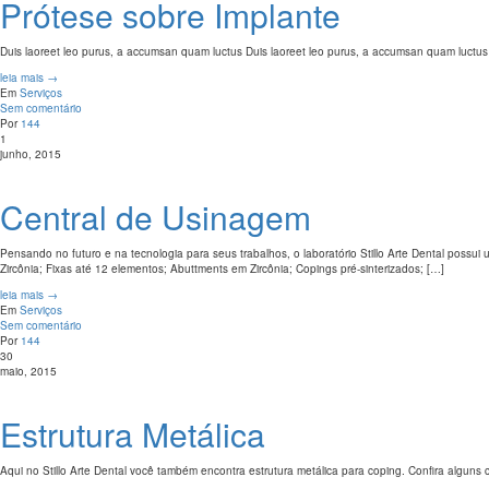
Prótese sobre Implante
Duis laoreet leo purus, a accumsan quam luctus Duis laoreet leo purus, a accumsan quam luctus
leia mais →
Em
Serviços
Sem comentário
Por
144
1
junho, 2015
Central de Usinagem
Pensando no futuro e na tecnologia para seus trabalhos, o laboratório Stillo Arte Dental possu
Zircônia; Fixas até 12 elementos; Abuttments em Zircônia; Copings pré-sinterizados; […]
leia mais →
Em
Serviços
Sem comentário
Por
144
30
maio, 2015
Estrutura Metálica
Aqui no Stillo Arte Dental você também encontra estrutura metálica para coping. Confira algun